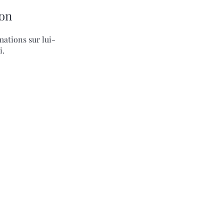
on
ations sur lui-
i.