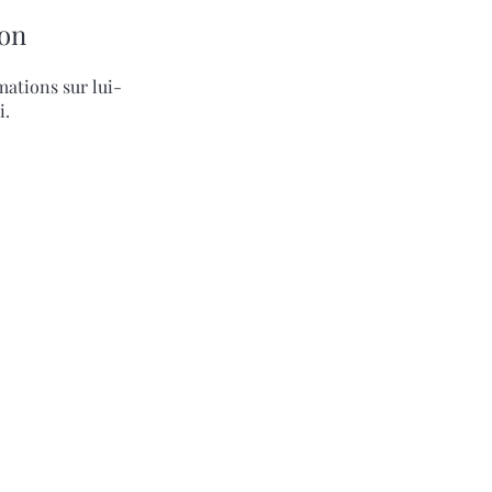
on
ations sur lui-
i.