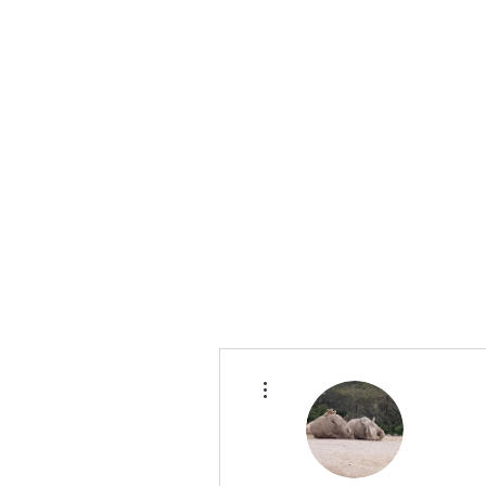
Caroline Terral
Communication & Relations humaines
Plus d'actions