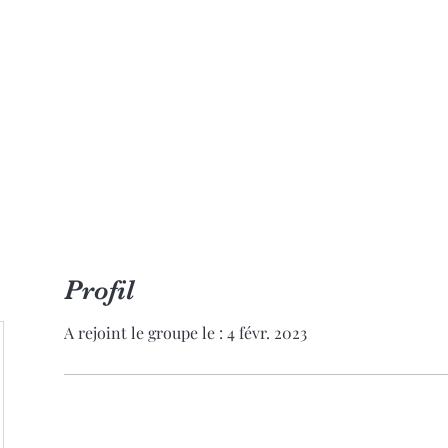
Accueil
Réserver en ligne
Qui suis-je?
Formatio
Profil
A rejoint le groupe le : 4 févr. 2023