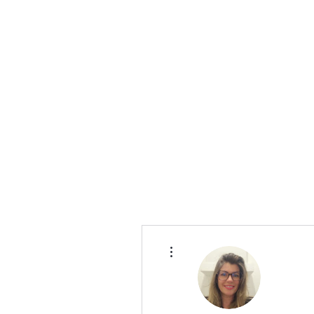
Caroline Terral
Communication & Relations humaines
Plus d'actions