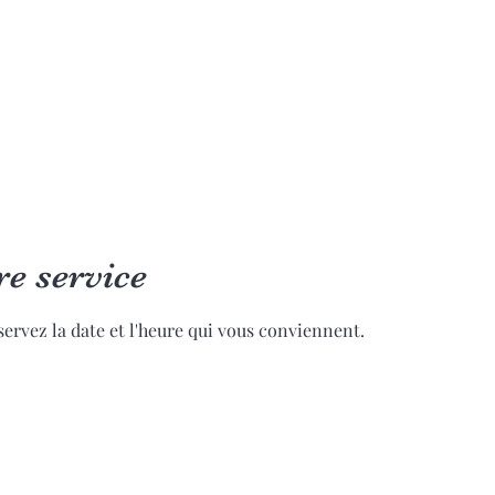
Accueil
Réserver en ligne
Qui suis-je?
Formatio
e service
servez la date et l'heure qui vous conviennent.